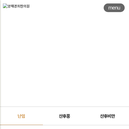
menu
여성질환
난임
난임
산후풍
산후비만